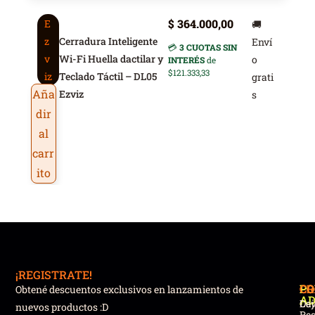
$
364.000,00
E
🚚
Cerradura Inteligente
z
Enví
💳
3 CUOTAS SIN
Wi-Fi Huella dactilar y
v
o
INTERÉS
de
$121.333,33
Teclado Táctil – DL05
iz
grati
Aña
Ezviz
s
dir
al
carr
ito
¡REGISTRATE!
PR
CO
PO
CO
Obtené descuentos exclusivos en lanzamientos de
AD
Caj
Dev
nuevos productos :D
Reg