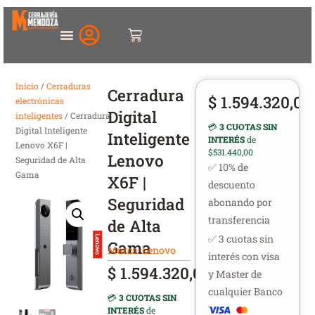
Inicio
/
Cerraduras
Cerradura
$
1.594.320,00
electrónicas
Digital
inteligentes
/ Cerradura
💳
3 CUOTAS SIN
Digital Inteligente
Inteligente
INTERÉS
de
Lenovo X6F |
$531.440,00
Lenovo
Seguridad de Alta
✅ 10% de
Gama
X6F |
descuento
Seguridad
abonando por
transferencia
de Alta
✅ 3 cuotas sin
Gama
Marca:
Lenovo
interés con visa
$
1.594.320,00
y Master de
cualquier Banco
💳
3 CUOTAS SIN
INTERÉS
de