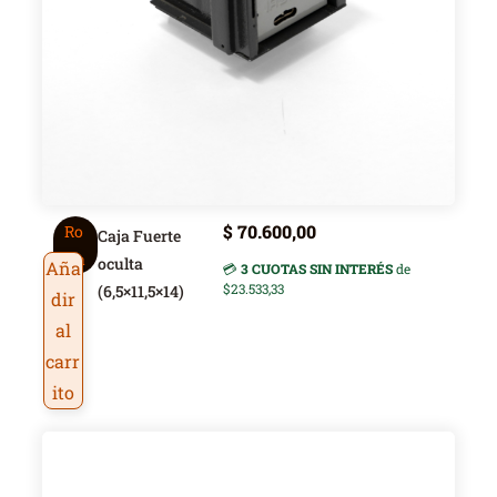
$
70.600,00
Ro
Caja Fuerte
ica
oculta
Aña
💳
3 CUOTAS SIN INTERÉS
de
$23.533,33
(6,5×11,5×14)
dir
al
carr
ito