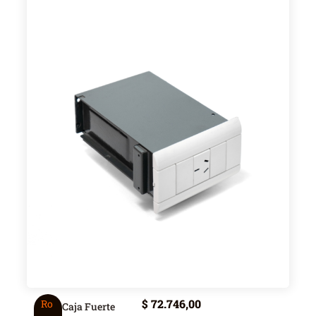
$
72.746,00
Ro
Caja Fuerte