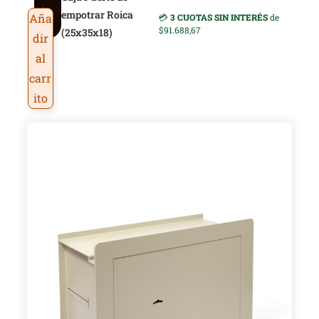
ic
empotrar Roica
Aña
💳
3 CUOTAS SIN INTERÉS
de
a
$91.688,67
(25x35x18)
dir
al
carr
ito