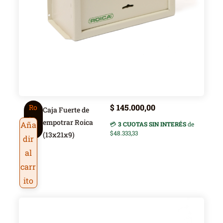
$
145.000,00
Ro
Caja Fuerte de
ic
empotrar Roica
Aña
💳
3 CUOTAS SIN INTERÉS
de
a
$48.333,33
(13x21x9)
dir
al
carr
ito