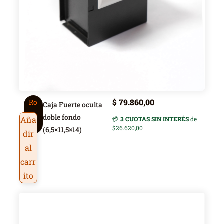
$
79.860,00
Ro
Caja Fuerte oculta
ic
doble fondo
Aña
💳
3 CUOTAS SIN INTERÉS
de
a
$26.620,00
(6,5×11,5×14)
dir
al
carr
ito