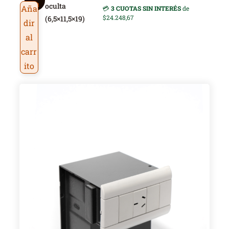
ica
oculta
Aña
💳
3 CUOTAS SIN INTERÉS
de
$24.248,67
(6,5×11,5×19)
dir
al
carr
ito