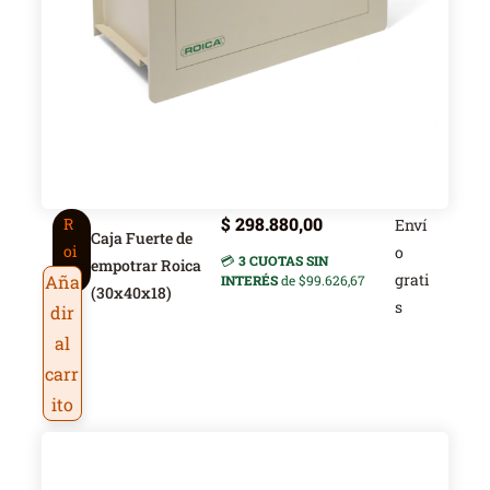
$
298.880,00
R
Enví
Caja Fuerte de
oi
o
💳
3 CUOTAS SIN
empotrar Roica
ca
grati
Aña
INTERÉS
de $99.626,67
(30x40x18)
s
dir
al
carr
ito