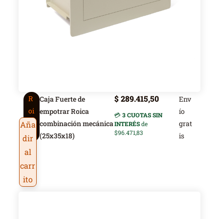
$
289.415,50
R
Caja Fuerte de
Env
oi
empotrar Roica
ío
💳
3 CUOTAS SIN
c
combinación mecánica
grat
Aña
INTERÉS
de
$96.471,83
a
(25x35x18)
is
dir
al
carr
ito