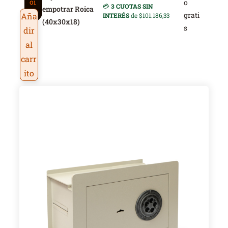
oi
o
💳
3 CUOTAS SIN
empotrar Roica
ca
grati
Aña
INTERÉS
de $101.186,33
(40x30x18)
s
dir
al
carr
ito