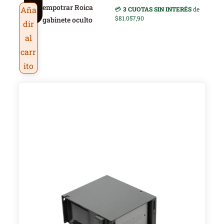
ic
empotrar Roica
Aña
💳
3 CUOTAS SIN INTERÉS
de
a
$81.057,90
gabinete oculto
dir
al
carr
ito