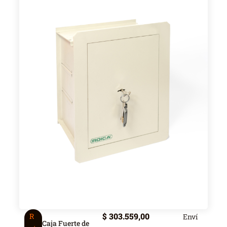
$
303.559,00
R
Enví
Caja Fuerte de