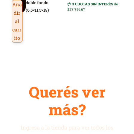
ic
doble fondo
Aña
💳
3 CUOTAS SIN INTERÉS
de
a
$27.756,67
(6,5×11,5×19)
dir
al
carr
ito
Querés ver
más?
Ingresa a la tienda para ver todos los