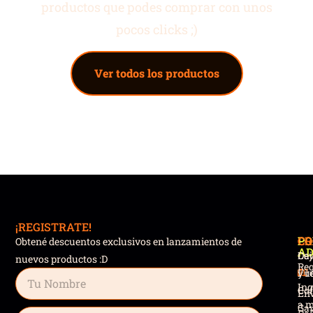
productos que podes comprar con unos
pocos clicks ;)
Ver todos los productos
¡REGISTRATE!
PR
CO
PO
CO
Obtené descuentos exclusivos en lanzamientos de
AD
Caj
Dev
nuevos productos :D
Reg
Fue
y r
Ing
Cof
Env
a m
Gav