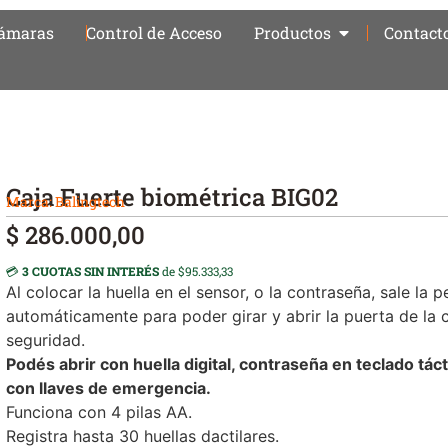
ámaras
Control de Acceso
Productos
Contact
Caja Fuerte biométrica BIG02
Marca:
Balingtech
$
286.000,00
💳
3 CUOTAS SIN INTERÉS
de $95.333,33
Al colocar la huella en el sensor, o la contraseña, sale la pe
automáticamente para poder girar y abrir la puerta de la 
seguridad.
Podés abrir con huella digital, contraseña en teclado tácti
con llaves de emergencia.
Funciona con 4 pilas AA.
Registra hasta 30 huellas dactilares.