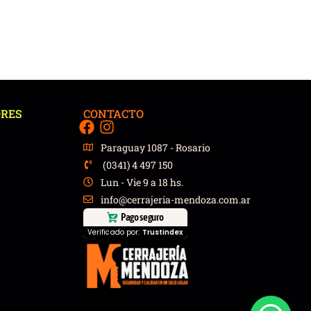
it
ORES
CONTACTO
Paraguay 1087 - Rosario
(0341) 4 497 150
Lun - Vie 9 a 18 hs.
info@cerrajeria-mendoza.com.ar
Pago seguro
Verificado por:
Trustindex