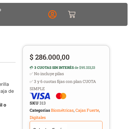
o
$
286.000,00
💳
3 CUOTAS SIN INTERÉS
de $95.333,33
✅ No incluye pilas
✅ 3 y 6 cuotas fijas con plan CUOTA
rilla
SIMPLE
caja de
SKU
313
l o
Categorías
Biométricas
,
Cajas Fuerte
,
Digitales