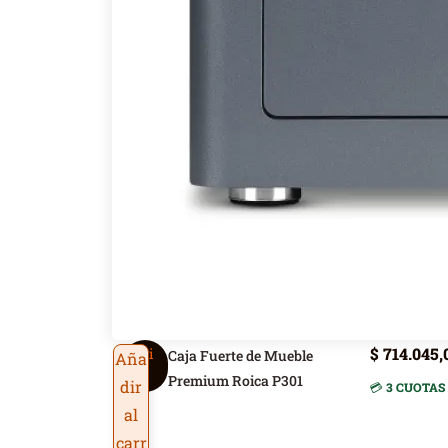
$
714.045,
Roi
Caja Fuerte de Mueble
Aña
ca
Premium Roica P301
dir
💳
3 CUOTAS 
al
carr