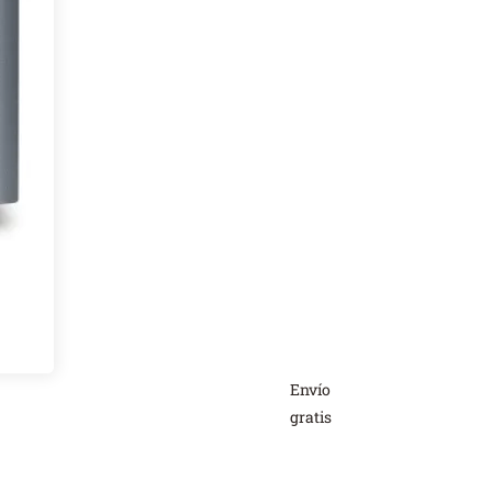
Envío
A
gratis
d
a
ca